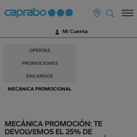
Promociones
Ir
al
Tog
y
contenido
principal
nav
descuentos
de
Mi Cuenta
la
en
página
IDENTIFÍCATE
nuestros
OFERTAS
supermercados
¿AÚN NO TIENES UNA CUENTA DIGITAL?
PROMOCIONES
EMPIEZA AQUÍ
ENCARGOS
MECÁNICA PROMOCIONAL
MECÁNICA PROMOCIÓN: TE
DEVOLVEMOS EL 25% DE