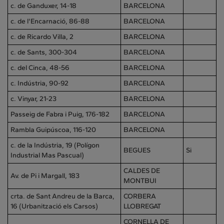
c. de Ganduxer, 14-18
BARCELONA
c. de l'Encarnació, 86-88
BARCELONA
c. de Ricardo Villa, 2
BARCELONA
c. de Sants, 300-304
BARCELONA
c. del Cinca, 48-56
BARCELONA
c. Indústria, 90-92
BARCELONA
c. Vinyar, 21-23
BARCELONA
Passeig de Fabra i Puig, 176-182
BARCELONA
Rambla Guipúscoa, 116-120
BARCELONA
c. de la Indústria, 19 (Polígon
BEGUES
Si
Industrial Mas Pascual)
CALDES DE
Av. de Pi i Margall, 183
MONTBUI
crta. de Sant Andreu de la Barca,
CORBERA
16 (Urbanització els Carsos)
LLOBREGAT
CORNELLA DE