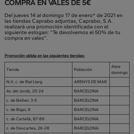
COMPRA EN VALES DE 5€
Del jueves 14 al domingo 17 de enero* de 2021 en
las tiendas Caprabo adjuntas, Caprabo, S.A.
realizará una promoción identificada con el
siguiente eslogan: “Te devolvemos el 50% de tu
compra en vales”.
Promoción válida en las siguientes tiendas:
Abre
Tienda
Población
domingo
N-II, c. de Rial Llarg
ARENYS DE MAR
Av. del Jordà, 20-24
BARCELONA
c. de Bellver, 3-5
BARCELONA
c. de Bigai, 6
BARCELONA
c. de Cartellà, 87-89
BARCELONA
c. de Descartes, 26-28
BARCELONA