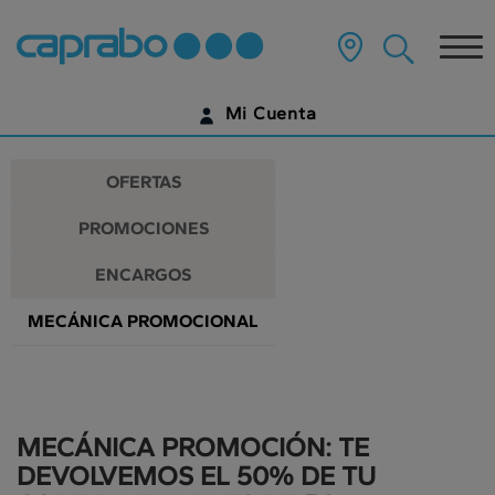
Promociones
Ir
al
Tog
y
contenido
principal
nav
descuentos
de
Mi Cuenta
la
en
página
IDENTIFÍCATE
nuestros
OFERTAS
supermercados
¿AÚN NO TIENES UNA CUENTA DIGITAL?
PROMOCIONES
EMPIEZA AQUÍ
ENCARGOS
MECÁNICA PROMOCIONAL
MECÁNICA PROMOCIÓN: TE
DEVOLVEMOS EL 50% DE TU