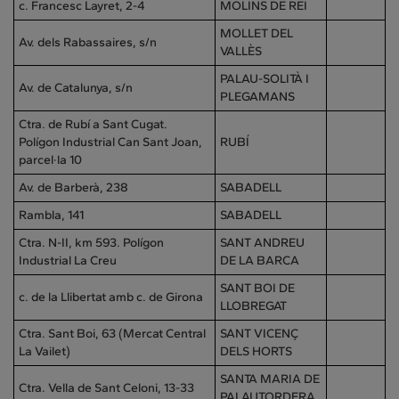
c. Francesc Layret, 2-4
MOLINS DE REI
MOLLET DEL
Av. dels Rabassaires, s/n
VALLÈS
PALAU-SOLITÀ I
Av. de Catalunya, s/n
PLEGAMANS
Ctra. de Rubí a Sant Cugat.
Polígon Industrial Can Sant Joan,
RUBÍ
parcel·la 10
Av. de Barberà, 238
SABADELL
Rambla, 141
SABADELL
Ctra. N-II, km 593. Polígon
SANT ANDREU
Industrial La Creu
DE LA BARCA
SANT BOI DE
c. de la Llibertat amb c. de Girona
LLOBREGAT
Ctra. Sant Boi, 63 (Mercat Central
SANT VICENÇ
La Vailet)
DELS HORTS
SANTA MARIA DE
Ctra. Vella de Sant Celoni, 13-33
PALAUTORDERA