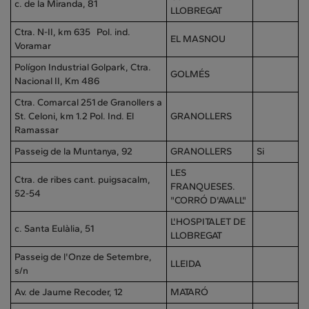
c. de la Miranda, 81
LLOBREGAT
Ctra. N-II, km 635 Pol. ind.
EL MASNOU
Voramar
Polígon Industrial Golpark, Ctra.
GOLMÉS
Nacional II, Km 486
Ctra. Comarcal 251 de Granollers a
St. Celoni, km 1.2 Pol. Ind. El
GRANOLLERS
Ramassar
Passeig de la Muntanya, 92
GRANOLLERS
Si
LES
Ctra. de ribes cant. puigsacalm,
FRANQUESES.
52-54
"CORRÓ D'AVALL"
L'HOSPITALET DE
c. Santa Eulàlia, 51
LLOBREGAT
Passeig de l'Onze de Setembre,
LLEIDA
s/n
Av. de Jaume Recoder, 12
MATARÓ