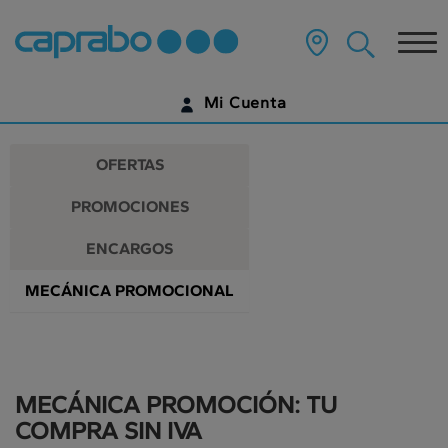
Promociones
Ir
al
Tog
y
contenido
principal
nav
descuentos
de
Mi Cuenta
la
en
página
IDENTIFÍCATE
nuestros
OFERTAS
supermercados
¿AÚN NO TIENES UNA CUENTA DIGITAL?
PROMOCIONES
EMPIEZA AQUÍ
ENCARGOS
MECÁNICA PROMOCIONAL
MECÁNICA PROMOCIÓN: TU
COMPRA SIN IVA