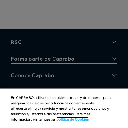
RSC
Forma parte de Caprabo
Conoce Caprabo
En CAPRABO utilizamos cookies propias y de terceros para
asegurarnos de que todo funcione correctamente,
Atención al cliente
ofrecerte el mejor servicio y mostrarte recomendaciones y
anuncios ajustados a tus preferencias. Para más
información, visita nuestra
política de Cookies