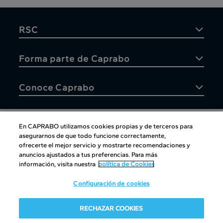
RSC
Forma parte de Caprabo
Conoce Caprabo
En CAPRABO utilizamos cookies propias y de terceros para
asegurarnos de que todo funcione correctamente,
Atención al cliente
ofrecerte el mejor servicio y mostrarte recomendaciones y
anuncios ajustados a tus preferencias. Para más
información, visita nuestra
política de Cookies
Configuración de cookies
Atención al cliente
|
Copyright
|
Política de cookies
|
Aviso
RECHAZAR COOKIES
legal
|
Canal interno de información