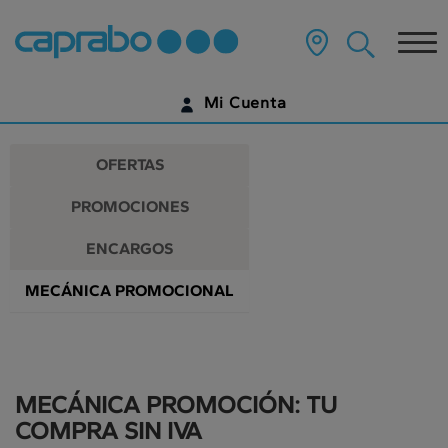
Promociones
Ir
al
Tog
y
contenido
principal
nav
descuentos
de
Mi Cuenta
la
en
página
IDENTIFÍCATE
nuestros
OFERTAS
supermercados
¿AÚN NO TIENES UNA CUENTA DIGITAL?
PROMOCIONES
EMPIEZA AQUÍ
ENCARGOS
MECÁNICA PROMOCIONAL
MECÁNICA PROMOCIÓN: TU
COMPRA SIN IVA