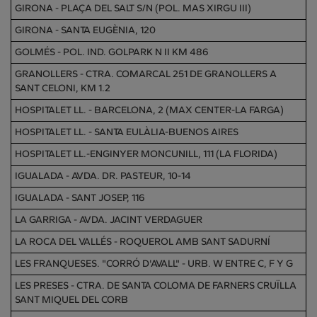
GIRONA - PLAÇA DEL SALT S/N (POL. MAS XIRGU III)
GIRONA - SANTA EUGÈNIA, 120
GOLMÉS - POL. IND. GOLPARK N II KM 486
GRANOLLERS - CTRA. COMARCAL 251 DE GRANOLLERS A
SANT CELONI, KM 1.2
HOSPITALET LL. - BARCELONA, 2 (MAX CENTER-LA FARGA)
HOSPITALET LL. - SANTA EULÀLIA-BUENOS AIRES
HOSPITALET LL.-ENGINYER MONCUNILL, 111 (LA FLORIDA)
IGUALADA - AVDA. DR. PASTEUR, 10-14
IGUALADA - SANT JOSEP, 116
LA GARRIGA - AVDA. JACINT VERDAGUER
LA ROCA DEL VALLÉS - ROQUEROL AMB SANT SADURNÍ
LES FRANQUESES. "CORRÓ D'AVALL" - URB. W ENTRE C, F Y G
LES PRESES - CTRA. DE SANTA COLOMA DE FARNERS CRUÏLLA
SANT MIQUEL DEL CORB