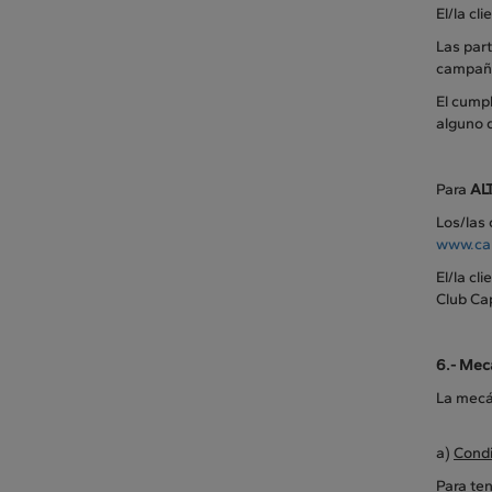
El/la cl
Las part
campañ
El cump
alguno 
Para
AL
Los/las 
www.ca
El/la cl
Club Ca
6.- Mec
La mecán
a)
Condi
Para ten