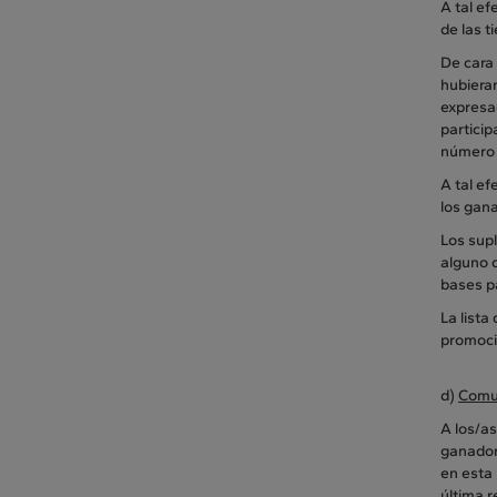
A tal ef
de las t
De cara
hubieran
expresad
particip
número 
A tal ef
los gana
Los sup
alguno d
bases pa
La lista
promoci
d)
Comun
A los/as
ganadore
en esta 
última r