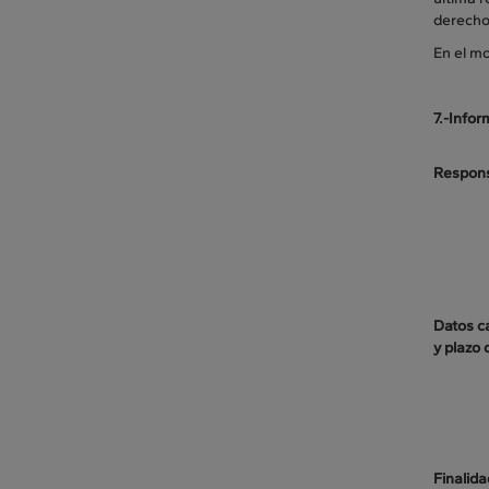
derecho 
En el mo
7.-Info
Respons
Datos ca
y plazo
Finalida