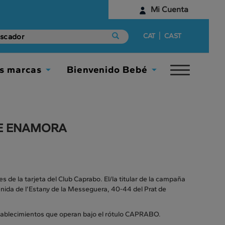
Mi Cuenta
Identifícate
|
CAT
CAST
¿Aún no tienes una cuenta digital?
s marcas
Bienvenido Bebé
Toggle
Empieza aquí
Toggle
Toggle
navigat
Dropdown
Dropdown
UE ENAMORA
s de la tarjeta del Club Caprabo. El/la titular de la campaña
nida de l’Estany de la Messeguera, 40-44 del Prat de
stablecimientos que operan bajo el rótulo CAPRABO.