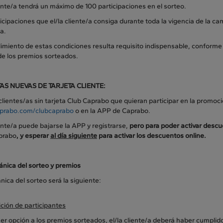
iente/a tendrá un máximo de 100 participaciones en el sorteo.
icipaciones que el/la cliente/a consiga durante toda la vigencia de la c
a.
limiento de estas condiciones resulta requisito indispensable, conforme
de los premios sorteados.
TAS NUEVAS DE TARJETA CLIENTE:
clientes/as sin tarjeta Club Caprabo que quieran participar en la promo
prabo.com/clubcaprabo
o en la APP de Caprabo.
iente/a puede bajarse la APP y registrarse,
pero para poder activar descu
prabo
,
y esperar
al día siguiente
para activar los descuentos online.
ánica del sorteo y premios
ica del sorteo será la siguiente:
ción de participantes
er opción a los premios sorteados, el/la cliente/a deberá haber cumplido