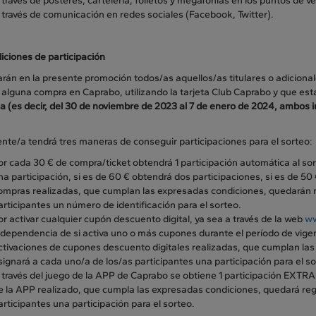
 través de pósteres, cartelería, folletos y megafonías en los puntos de v
 través de comunicación en redes sociales (Facebook, Twitter).
iciones de participación
parán en la presente promoción todos/as aquellos/as titulares o adicio
 alguna compra en Caprabo, utilizando la tarjeta Club Caprabo y que esta 
 (es decir, del 30 de noviembre de 2023 al 7 de enero de 2024, ambos i
liente/a tendrá tres maneras de conseguir participaciones para el sorteo:
or cada 30 € de compra/ticket obtendrá 1 participación automática al sort
na participación, si es de 60 € obtendrá dos participaciones, si es de 50 €
ompras realizadas, que cumplan las expresadas condiciones, quedarán r
articipantes un número de identificación para el sorteo.
or activar cualquier cupón descuento digital, ya sea a través de la web
ww
ndependencia de si activa uno o más cupones durante el período de vige
ctivaciones de cupones descuento digitales realizadas, que cumplan la
signará a cada uno/a de los/as participantes una participación para el so
 través del juego de la APP de Caprabo se obtiene 1 participación EXTRA
e la APP realizado, que cumpla las expresadas condiciones, quedará reg
articipantes una participación para el sorteo.