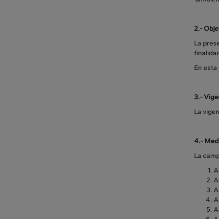
2.-
Obje
La prese
finalida
En esta
3.-
Vige
La vige
4.-
Medi
La camp
A
A
A
A
A