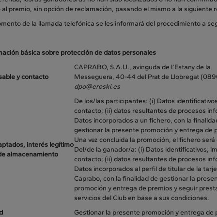
al premio, sin opción de reclamación, pasando el mismo a la siguiente r
mento de la llamada telefónica se les informará del procedimiento a seg
rmación básica sobre protección de datos personales
CAPRABO, S.A.U., avinguda de l’Estany de la
able y contacto
Messeguera, 40-44 del Prat de Llobregat (08
dpo@eroski.es
De los/las participantes: (i) Datos identificativo
contacto; (ii) datos resultantes de procesos in
Datos incorporados a un fichero, con la finalida
gestionar la presente promoción y entrega de 
Una vez concluida la promoción, el fichero será
ptados, interés legítimo
Del/de la ganador/a: (i) Datos identificativos, 
 de almacenamiento
contacto; (ii) datos resultantes de procesos in
Datos incorporados al perfil de titular de la tarj
Caprabo, con la finalidad de gestionar la prese
promoción y entrega de premios y seguir prest
servicios del Club en base a sus condiciones.
d
Gestionar la presente promoción y entrega de 