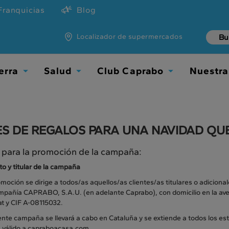
Franquicias
Blog
Localizador de supermercados
erra
Salud
Club Caprabo
Nuestra
Toggle
Toggle
Toggle
Dropdown
Dropdown
Dropdown
ES DE REGALOS PARA UNA NAVIDAD Q
 para la promoción de la campaña:
o y titular de la campaña
moción se dirige a todos/as aquellos/as clientes/as titulares o adicionale
ompañía CAPRABO, S.A.U. (en adelante Caprabo), con domicilio en la ave
at y CIF A-08115032.
ente campaña se llevará a cabo en Cataluña y se extiende a todos los e
 válido a capraboacasa.com.