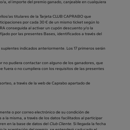
do/a, el importe del premio ganado, canjeable en cualquiera
ellos/as titulares de la Tarjeta CLUB CAPRABO que
rticipaciones por cada 30 € de un mismo ticket según lo
TRA conseguida al activar un cupón descuento y/o la
ijado por las presentes Bases, identificados a través del
 y suplentes indicados anteriormente. Los 17 primeros serán
or no pudiera contactar con alguno de los ganadores, que
e fuera o no cumpliera con los requisitos de las presentes
el sorteo, a través de la web de Caprabo apartado de
mente o por correo electrónico de su condición de
a la misma, a través de los datos facilitados al participar
tren en la base de datos del
Club Cliente
. Si llegada la fecha
do la aceptación del premio, se entenderá caducado el