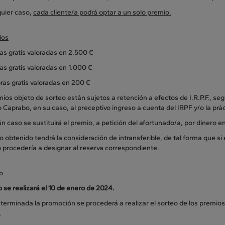
quier caso,
cada cliente/a podrá optar a un solo premio.
ios
as gratis valoradas en 2.500 €
s gratis valoradas en 1.000 €
ras gratis valoradas en 200 €
ios objeto de sorteo están sujetos a retención a efectos de I.R.P.F., seg
 Caprabo, en su caso, al preceptivo ingreso a cuenta del IRPF y/o la prá
n caso se sustituirá el premio, a petición del afortunado/a, por dinero en
o obtenido tendrá la consideración de intransferible, de tal forma que s
 procedería a designar al reserva correspondiente.
o
o se realizará el 10 de enero de 2024.
terminada la promoción se procederá a realizar el sorteo de los premios 
.