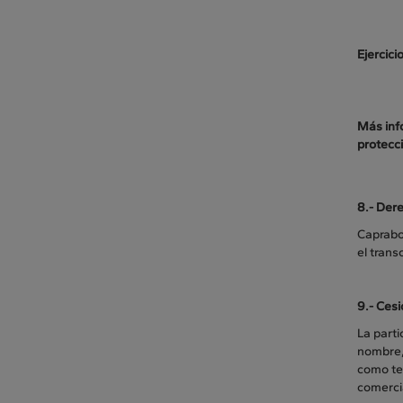
Ejercici
Más inf
protecc
8.- Dere
Caprabo 
el tran
9.-
Cesi
La parti
nombre,
como tes
comercia