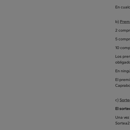
En cual
b)
Prem
2 compr
5 compra
10 comp
Los prem
obligado
En ningú
El premi
Caprabo
c)
Sorte
El sorte
Una vez 
Sortea2