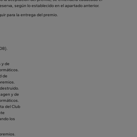
eserva, según lo establecido en el apartado anterior.
uir para la entrega del premio.
908)
.
s y de
formáticos.
d de
premios.
 destruido.
imagen y de
formáticos.
eta del Club
nte
ando los
premios.