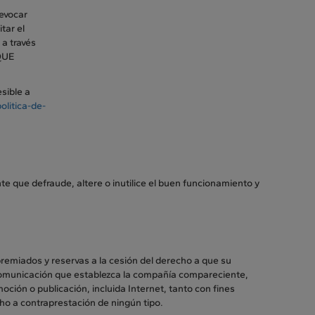
revocar
tar el
 a través
QUE
sible a
litica-de-
te que defraude, altere o inutilice el buen funcionamiento y
premiados y reservas a la cesión del derecho a que su
 comunicación que establezca la compañía compareciente,
ción o publicación, incluida Internet, tanto con fines
ho a contraprestación de ningún tipo.