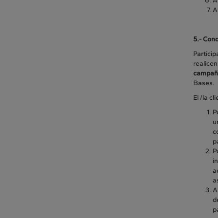
A
A
5.- Cond
Partici
realicen
campaña
Bases.
El /la c
P
u
c
p
P
i
a
a
A
d
p