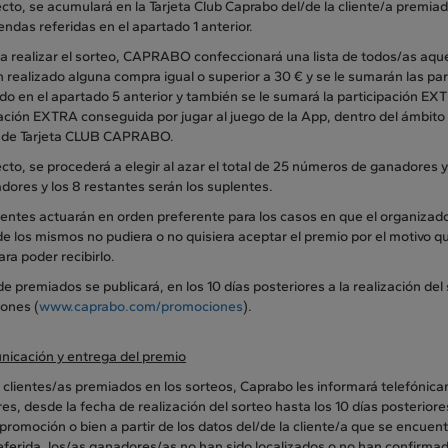
ecto, se acumulará en la Tarjeta Club Caprabo del/de la cliente/a premia
iendas referidas en el apartado 1 anterior.
 a realizar el sorteo, CAPRABO confeccionará una lista de todos/as aqu
 realizado alguna compra igual o superior a 30 € y se le sumarán las pa
o en el apartado 5 anterior y también se le sumará la participación EX
ación EXTRA conseguida por jugar al juego de la App, dentro del ámbito f
de Tarjeta CLUB CAPRABO.
ecto, se procederá a elegir al azar el total de 25 números de ganadores
dores y los 8 restantes serán los suplentes.
lentes actuarán en orden preferente para los casos en que el organizad
e los mismos no pudiera o no quisiera aceptar el premio por el motivo qu
ra poder recibirlo.
 de premiados se publicará, en los 10 días posteriores a la realización d
ones (
www.caprabo.com/promociones
).
icación y entrega del premio
 clientes/as premiados en los sorteos, Caprabo les informará telefónica
s, desde la fecha de realización del sorteo hasta los 10 días posteriores 
promoción o bien a partir de los datos del/de la cliente/a que se encuen
eferida, los/as ganadores/as no han sido localizados o no han confirma