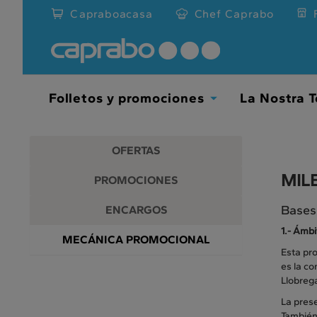
Promociones
Ir
Capraboacasa
Chef Caprabo
al
y
contenido
principal
descuentos
de
la
en
página
Folletos y promociones
La Nostra T
Toggle
nuestros
Dropdown
supermercados
OFERTAS
MIL
PROMOCIONES
Bases
ENCARGOS
1.-
Ámbit
MECÁNICA PROMOCIONAL
Esta pro
es la c
Llobreg
La pres
También