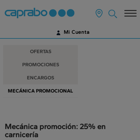
Promociones
Ir
al
Tog
y
contenido
principal
nav
descuentos
de
Mi Cuenta
la
en
página
IDENTIFÍCATE
nuestros
OFERTAS
supermercados
¿AÚN NO TIENES UNA CUENTA DIGITAL?
PROMOCIONES
EMPIEZA AQUÍ
ENCARGOS
MECÁNICA PROMOCIONAL
Mecánica promoción: 25% en
carnicería