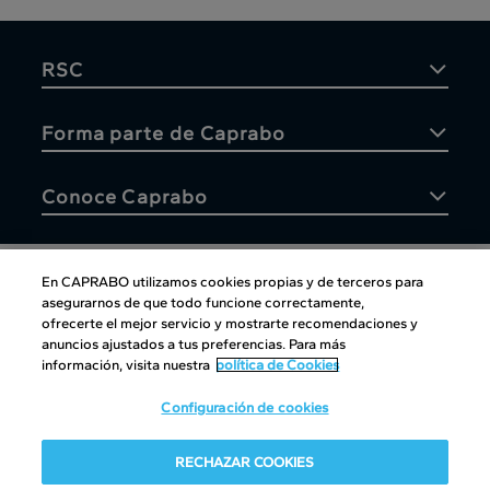
RSC
Forma parte de Caprabo
Conoce Caprabo
En CAPRABO utilizamos cookies propias y de terceros para
asegurarnos de que todo funcione correctamente,
Atención al cliente
ofrecerte el mejor servicio y mostrarte recomendaciones y
anuncios ajustados a tus preferencias. Para más
información, visita nuestra
política de Cookies
Configuración de cookies
Atención al cliente
|
Copyright
|
Política de cookies
|
Aviso
RECHAZAR COOKIES
legal
|
Canal interno de información