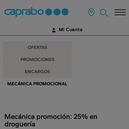
Promociones
Ir
al
Tog
y
contenido
principal
nav
descuentos
de
Mi Cuenta
la
en
página
IDENTIFÍCATE
nuestros
OFERTAS
supermercados
¿AÚN NO TIENES UNA CUENTA DIGITAL?
PROMOCIONES
EMPIEZA AQUÍ
ENCARGOS
MECÁNICA PROMOCIONAL
Mecánica promoción: 25% en
droguería