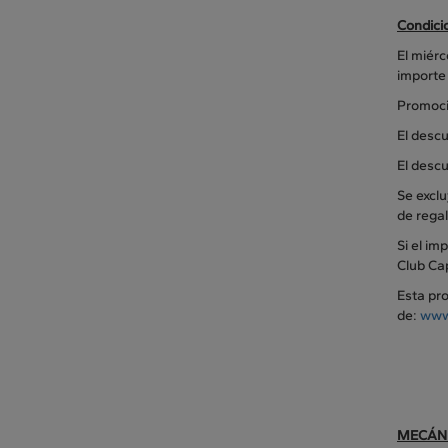
Condici
El miér
importe
Promoci
El desc
El descu
Se exclu
de regal
Si el im
Club Ca
Esta pro
de:
www
MECÁNI