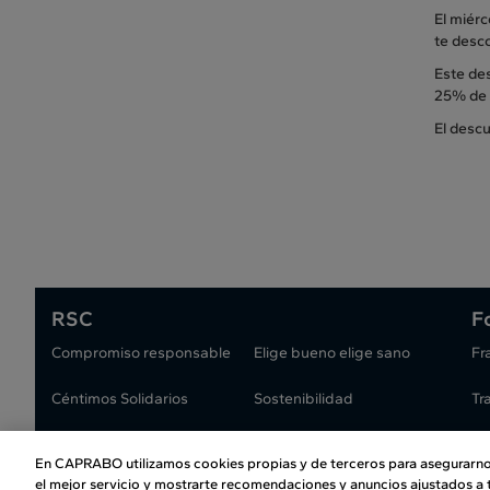
El miér
te desc
Este de
25% de 
El desc
RSC
F
Compromiso responsable
Elige bueno elige sano
Fr
Céntimos Solidarios
Sostenibilidad
Tr
En CAPRABO utilizamos cookies propias y de terceros para asegurarno
Atención al cliente
|
Copyr
el mejor servicio y mostrarte recomendaciones y anuncios ajustados a t