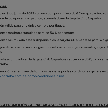
ones:
coles 8 de junio de 2022 con una compra mínima de 6€ en gazpachos real
 de tu compra en gazpachos, acumulado en tu tarjeta Club Caprabo.
ón válida para una única compra por tiquet.
uento máximo acumulado será de 50 € por compra.
ento acumulado estará disponible en la tarjeta Club Caprabo para la si
yen de la promoción los siguientes artículos: recarga de móviles, cajas d
o.
porte acumulado en la Tarjeta Club Caprabo es superior a 30€, para canjea
prabo.
moción se regulará de forma subsidiaria por las condiciones generales d
.caprabo.com/es/home/condiciones-club/
CA PROMOCIÓN CAPRABOACASA: 25% DESCUENTO DIRECTO EN G