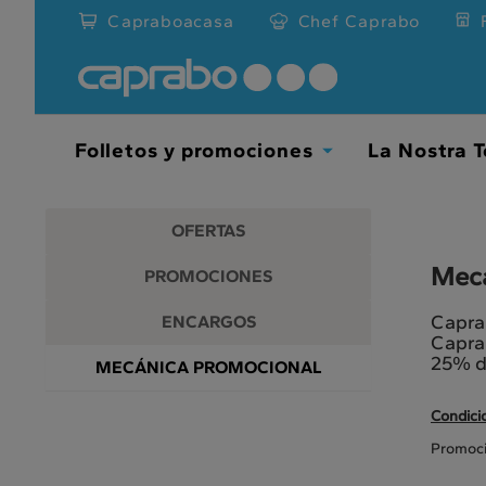
Promociones
Ir
Capraboacasa
Chef Caprabo
al
y
contenido
principal
descuentos
de
la
en
página
Folletos y promociones
La Nostra T
Toggle
nuestros
Dropdown
supermercados
OFERTAS
Mecá
PROMOCIONES
Caprab
ENCARGOS
Caprab
25% d
MECÁNICA PROMOCIONAL
Condici
Promoció