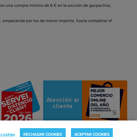
 con una compra mínima de 6 € en la sección de gazpachos,
s, empezando por los de menor importe, hasta completar el
Atención al
cliente
 cookies
RECHAZAR COOKIES
ACEPTAR COOKIES