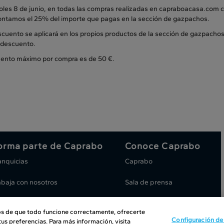
coles 8 de junio, en todas las compras realizadas en capraboacasa.com
ontamos el 25% del importe que pagas en la sección de gazpachos.
scuento se aplicará en los propios productos de la sección de gazpacho
descuento.
uento máximo por compra es de 50 €.
orma parte de Caprabo
Conoce Caprabo
anquicias
Caprabo
abaja con nosotros
Sala de prensa
s de que todo funcione correctamente, ofrecerte
ight
|
Política de cookies
|
Aviso legal
|
Canal interno de información
Configuración de
us preferencias. Para más información, visita