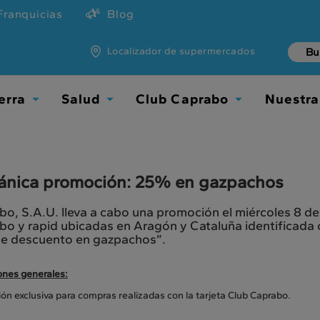
Franquicias
Blog
Localizador de supermercados
erra
Salud
Club Caprabo
Nuestra
Toggle
Toggle
Toggle
Dropdown
Dropdown
Dropdown
nica promoción: 25% en gazpachos
o, S.A.U. lleva a cabo una promoción el miércoles 8 de
o y rapid ubicadas en Aragón y Cataluña identificada c
e descuento en gazpachos”.
ones generales:
n exclusiva para compras realizadas con la tarjeta Club Caprabo.