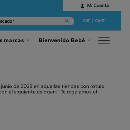
Mi Cuenta
Identifícate
|
CAT
CAST
¿Aún no tienes una cuenta digital?
s marcas
Bienvenido Bebé
Toggle
Empieza aquí
Toggle
Toggle
navigat
Dropdown
Dropdown
 junio de 2022 en aquellas tiendas con rótulo
on el siguiente eslogan: “Te regalamos el