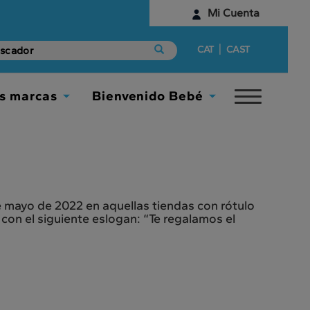
Mi Cuenta
Identifícate
|
CAT
CAST
¿Aún no tienes una cuenta digital?
s marcas
Bienvenido Bebé
Toggle
Empieza aquí
Toggle
Toggle
navigat
Dropdown
Dropdown
e mayo de 2022 en aquellas tiendas con rótulo
on el siguiente eslogan: “Te regalamos el