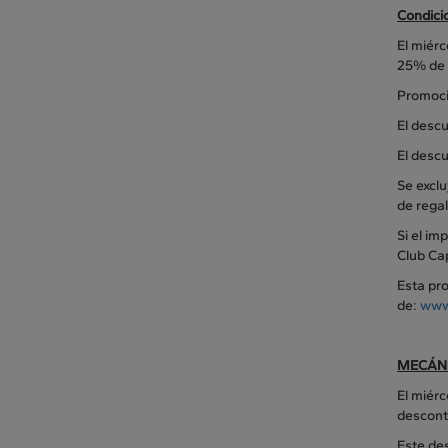
Condici
El miérc
25% de 
Promoció
El desc
El descu
Se exclu
de regal
Si el im
Club Ca
Esta pro
de:
www
MECÁNI
El miérc
descont
Este des