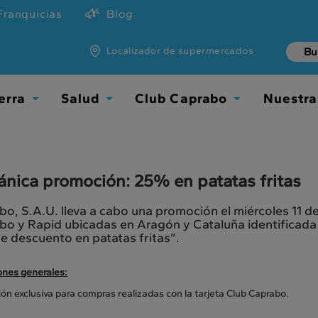
Franquicias
Blog
Localizador de supermercados
erra
Salud
Club Caprabo
Nuestra
Toggle
Toggle
Toggle
Dropdown
Dropdown
Dropdown
nica promoción: 25% en patatas fritas
o, S.A.U. lleva a cabo una promoción el miércoles 11 d
o y Rapid ubicadas en Aragón y Cataluña identificada c
 descuento en patatas fritas”.
ones generales:
n exclusiva para compras realizadas con la tarjeta Club Caprabo.