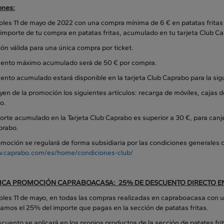
ones:
oles 11 de mayo de 2022 con una compra mínima de 6 € en patatas fritas 
importe de tu compra en patatas fritas, acumulado en tu tarjeta Club C
n válida para una única compra por ticket.
uento máximo acumulado será de 50 € por compra.
ento acumulado estará disponible en la tarjeta Club Caprabo para la si
yen de la promoción los siguientes artículos: recarga de móviles, cajas d
o.
porte acumulado en la Tarjeta Club Caprabo es superior a 30 €, para canje
prabo.
moción se regulará de forma subsidiaria por las condiciones generales d
.caprabo.com/es/home/condiciones-club/
CA PROMOCIÓN CAPRABOACASA: 25% DE DESCUENTO DIRECTO EN P
oles 11 de mayo, en todas las compras realizadas en capraboacasa con u
amos el 25% del importe que pagas en la sección de patatas fritas.
cuento se aplicará en los propios productos de la sección de patates f