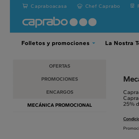
Promociones
Ir
Capraboacasa
Chef Caprabo
al
y
contenido
principal
descuentos
de
la
en
página
Folletos y promociones
La Nostra T
Toggle
nuestros
Dropdown
supermercados
OFERTAS
Mecá
PROMOCIONES
Caprab
ENCARGOS
Caprab
25% de
MECÁNICA PROMOCIONAL
Condici
Promoció