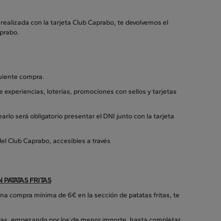
realizada con la tarjeta Club Caprabo, te devolvemos el
aprabo.
guiente compra.
e experiencias, loterías, promociones con sellos y tarjetas
arlo será obligatorio presentar el DNI junto con la tarjeta
el Club Caprabo, accesibles a través
ATATAS FRITAS
na compra mínima de 6€ en la sección de patatas fritas, te
ritas, empezando por los de menor importe, hasta completar