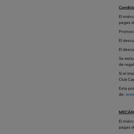
Condici
El miérc
pagas d
Promoció
El desc
El descu
Se exclu
de regal
Si el im
Club Ca
Esta pro
de:
www
MECÁNI
El miér
pagas d