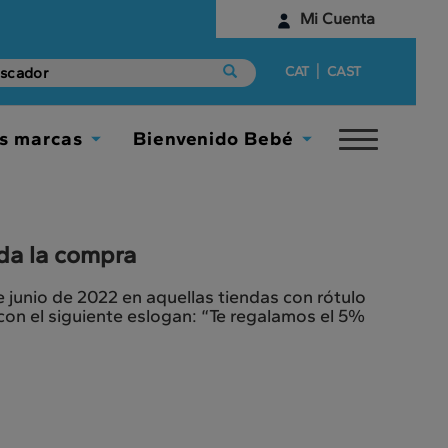
Mi Cuenta
Identifícate
|
CAT
CAST
¿Aún no tienes una cuenta digital?
s marcas
Bienvenido Bebé
Toggle
Empieza aquí
Toggle
Toggle
navigat
Dropdown
Dropdown
da la compra
 junio de 2022 en aquellas tiendas con rótulo
on el siguiente eslogan: “Te regalamos el 5%