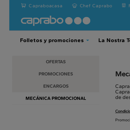
Promociones
Ir
Capraboacasa
Chef Caprabo
al
y
contenido
principal
descuentos
de
la
en
página
Folletos y promociones
La Nostra T
Toggle
nuestros
Dropdown
supermercados
OFERTAS
Mecá
PROMOCIONES
Caprab
ENCARGOS
Caprab
de de
MECÁNICA PROMOCIONAL
Condici
Promoció