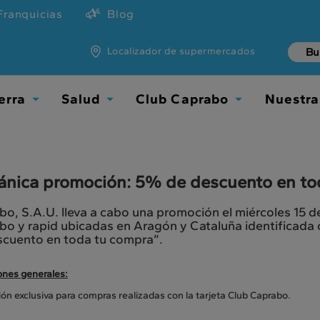
Franquicias
Blog
Localizador de supermercados
erra
Salud
Club Caprabo
Nuestra
Toggle
Toggle
Toggle
Dropdown
Dropdown
Dropdown
nica promoción: 5% de descuento en to
o, S.A.U. lleva a cabo una promoción el miércoles 15 de
o y rapid ubicadas en Aragón y Cataluña identificada c
scuento en toda tu compra”.
ones generales:
n exclusiva para compras realizadas con la tarjeta Club Caprabo.