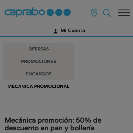
Promociones
Ir
al
Tog
y
contenido
principal
nav
descuentos
de
Mi Cuenta
la
en
página
IDENTIFÍCATE
nuestros
OFERTAS
supermercados
¿AÚN NO TIENES UNA CUENTA DIGITAL?
PROMOCIONES
EMPIEZA AQUÍ
ENCARGOS
MECÁNICA PROMOCIONAL
Mecánica promoción: 50% de
descuento en pan y bollería