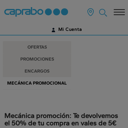
Promociones
Ir
al
Tog
y
contenido
principal
nav
descuentos
de
Mi Cuenta
la
en
página
IDENTIFÍCATE
nuestros
OFERTAS
supermercados
¿AÚN NO TIENES UNA CUENTA DIGITAL?
PROMOCIONES
EMPIEZA AQUÍ
ENCARGOS
MECÁNICA PROMOCIONAL
Mecánica promoción: Te devolvemos
el 50% de tu compra en vales de 5€