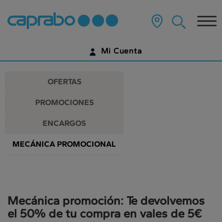
Promociones
Ir
al
Tog
y
contenido
principal
nav
descuentos
de
Mi Cuenta
la
en
página
IDENTIFÍCATE
nuestros
OFERTAS
supermercados
¿AÚN NO TIENES UNA CUENTA DIGITAL?
PROMOCIONES
EMPIEZA AQUÍ
ENCARGOS
MECÁNICA PROMOCIONAL
Mecánica promoción: Te devolvemos
el 50% de tu compra en vales de 5€