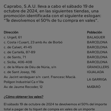
Caprabo, S.A.U. lleva a cabo el sábado 19 de
octubre de 2024, en las siguientes tiendas, una
promoción identificada con el siguiente eslogan:
“Te devolvemos el 50% de tu compra en vales”.
Dirección
Población
c. Urgell, 61
BALAGUER
c. Costa i Cuxart, 23 amb Av. de Borbó
BARCELONA
c. de Calvet, 41-45
BARCELONA
c. de Cartellà, 87-89
BARCELONA
c. de Sants, 71
BARCELONA
c. Sicília, 406-408
BARCELONA
c. de la Mare de Déu de Núria, s/n
GRANOLLERS
c. de Sant Josep, 116
IGUALADA
Av. Jacint verdaguer s/n cant. Francesc Macià.
LA GARRIGA
Polígon Industrial Ca n’Illa
Av. de Jaume Recoder, 12
MATARÓ
¿Cómo obtener los vales?
El sábado 19 de octubre de 2024 te devolvemos el 50% del importe
total a pagar de tu tiquet de compra en vales de un importe