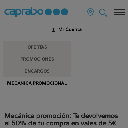
Promociones
Ir
al
Tog
y
contenido
principal
nav
descuentos
de
Mi Cuenta
la
en
página
IDENTIFÍCATE
nuestros
OFERTAS
supermercados
¿AÚN NO TIENES UNA CUENTA DIGITAL?
PROMOCIONES
EMPIEZA AQUÍ
ENCARGOS
MECÁNICA PROMOCIONAL
Mecánica promoción: Te devolvemos
el 50% de tu compra en vales de 5€