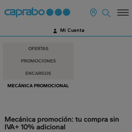
Promociones
Ir
al
Tog
y
contenido
principal
nav
descuentos
de
Mi Cuenta
la
en
página
IDENTIFÍCATE
nuestros
OFERTAS
supermercados
¿AÚN NO TIENES UNA CUENTA DIGITAL?
PROMOCIONES
EMPIEZA AQUÍ
ENCARGOS
MECÁNICA PROMOCIONAL
Mecánica promoción: tu compra sin
IVA+ 10% adicional