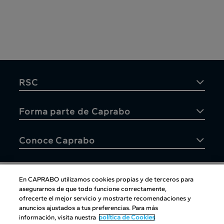
RSC
Forma parte de Caprabo
Conoce Caprabo
En CAPRABO utilizamos cookies propias y de terceros para
asegurarnos de que todo funcione correctamente,
Atención al cliente
ofrecerte el mejor servicio y mostrarte recomendaciones y
anuncios ajustados a tus preferencias. Para más
información, visita nuestra
política de Cookies