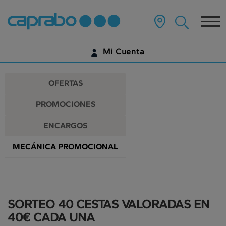
Promociones
Ir
al
Tog
y
contenido
principal
nav
descuentos
de
Mi Cuenta
la
en
página
IDENTIFÍCATE
nuestros
OFERTAS
supermercados
¿AÚN NO TIENES UNA CUENTA DIGITAL?
PROMOCIONES
EMPIEZA AQUÍ
ENCARGOS
MECÁNICA PROMOCIONAL
SORTEO 40 CESTAS VALORADAS EN
40€ CADA UNA