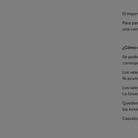
El impo
Para par
una com
¿Cómo c
Se podr
correspo
Los val
Ni acumu
Los vale
La Gross
Quedan e
los est
Caprabo