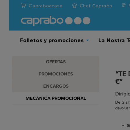
Promociones
Ir
Capraboacasa
Chef Caprabo
al
y
contenido
principal
descuentos
de
la
en
página
Folletos y promociones
La Nostra T
Toggle
nuestros
Dropdown
supermercados
OFERTAS
“TE
PROMOCIONES
€”
ENCARGOS
Dirigi
MECÁNICA PROMOCIONAL
Del 2 al
devolvem
S