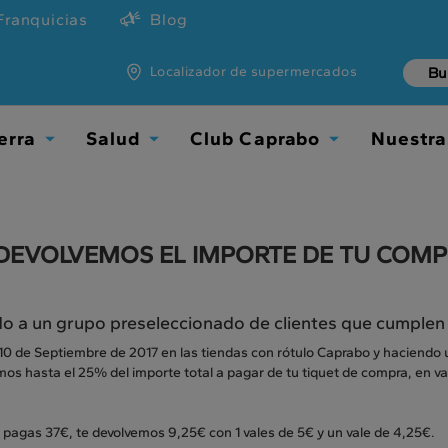
Franquicias
Blog
Localizador de supermercados
erra
Salud
Club Caprabo
Nuestra
Toggle
Toggle
Toggle
Dropdown
Dropdown
Dropdown
 DEVOLVEMOS EL IMPORTE DE TU COMPR
do a un grupo preseleccionado de clientes que cumplen
 10 de Septiembre de 2017 en las tiendas con rótulo Caprabo y haciendo 
os hasta el 25% del importe total a pagar de tu tiquet de compra, en val
i pagas 37€, te devolvemos 9,25€ con 1 vales de 5€ y un vale de 4,25€.