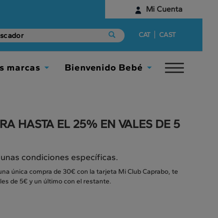
Mi Cuenta
Identifícate
|
CAT
CAST
¿Aún no tienes una cuenta digital?
s marcas
Bienvenido Bebé
Toggle
Empieza aquí
Toggle
Toggle
navigat
Dropdown
Dropdown
A HASTA EL 25% EN VALES DE 5
 unas condiciones específicas.
una única compra de 30€ con la tarjeta Mi Club Caprabo, te
es de 5€ y un último con el restante.