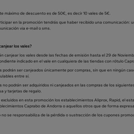
rte máximo de descuento es de 50€, es decir 10 vales de 5€.
ticipar en la promoción tendrás que haber recibido una comunicación: un
unicación via e-mail o sms.
anjear los vales?
án canjear los vales desde las fechas de emisión hasta el 29 de Noviem
ndiente indicado en el vale en cualquiera de las tiendas con rótulo Cap
es podrán ser canjeados únicamente por compras, sin que en ningún caso
lables entre sí.
s no podrán ser adquiridos ni canjeados en las compras de los siguientes 
a y tarjetas de regalo.
xcluidos en esta promoción los establecimientos Aliprox, Rapid, el est
ablecimientos Caprabo de Andorra o aquellos otros que de forma expresa
 no se responsabiliza de la pérdida o sustracción de los cupones promo