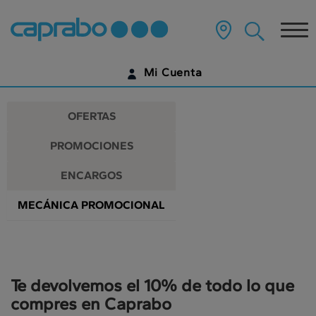
Promociones
Ir
al
Tog
y
contenido
principal
nav
descuentos
de
Mi Cuenta
la
en
página
IDENTIFÍCATE
nuestros
OFERTAS
supermercados
¿AÚN NO TIENES UNA CUENTA DIGITAL?
PROMOCIONES
EMPIEZA AQUÍ
ENCARGOS
MECÁNICA PROMOCIONAL
Te devolvemos el 10% de todo lo que
compres en Caprabo