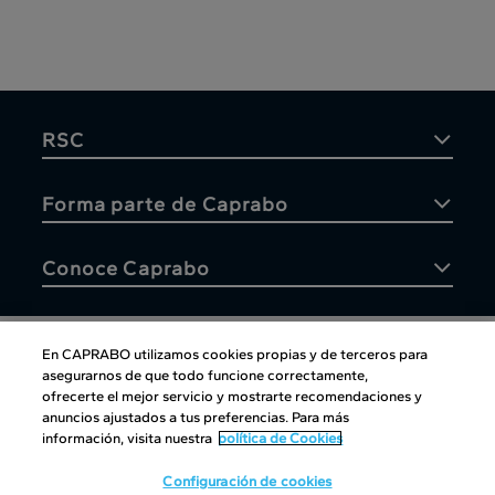
RSC
Forma parte de Caprabo
Conoce Caprabo
En CAPRABO utilizamos cookies propias y de terceros para
asegurarnos de que todo funcione correctamente,
Atención al cliente
ofrecerte el mejor servicio y mostrarte recomendaciones y
anuncios ajustados a tus preferencias. Para más
información, visita nuestra
política de Cookies
Configuración de cookies