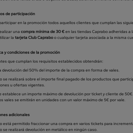
os de participación
articipar en la promoción todos aquellos clientes que cumplan las sigui
ealizar una
compra mínima de 30 €
en las tiendas Caprabo adheridas a 
tilizar la
tarjeta Club Caprabo
o cualquier tarjeta asociada a la misma cue
a y condiciones de la promoción
ntes que cumplan los requisitos establecidos obtendrán:
a devolución del 50% del importe de la compra en forma de vales.
lo se realizará sobre el importe final pagado de los productos que parti
ones u ofertas vigentes.
e establece un importe máximo de devolución por ticket y cliente de 50€
os vales se emitirán en unidades con un valor máximo de 5€ por vale.
ones adicionales
o está permitido fraccionar una compra en varios tickets para incrementa
o se realizará devolución en metálico en ningún caso.