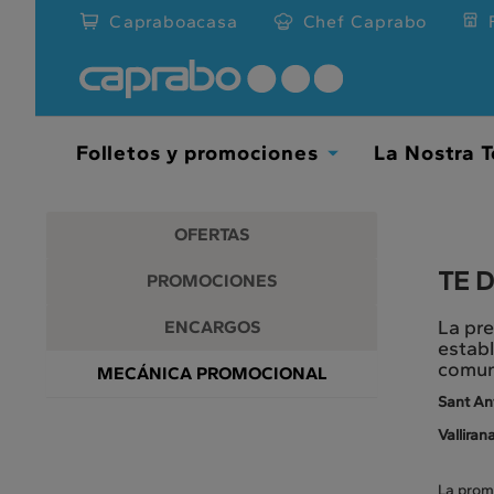
Promociones
Ir
Capraboacasa
Chef Caprabo
al
y
contenido
principal
descuentos
de
la
en
página
Folletos y promociones
La Nostra T
Toggle
nuestros
Dropdown
supermercados
OFERTAS
TE 
PROMOCIONES
La pre
ENCARGOS
establ
comun
MECÁNICA PROMOCIONAL
Sant An
Valliran
La prom