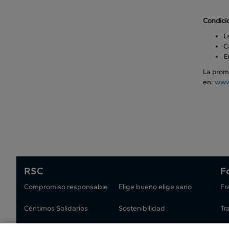
Condici
L
C
E
La promo
en:
www
RSC
F
Compromiso responsable
Elige bueno elige sano
Fr
Céntimos Solidarios
Sostenibilidad
Tr