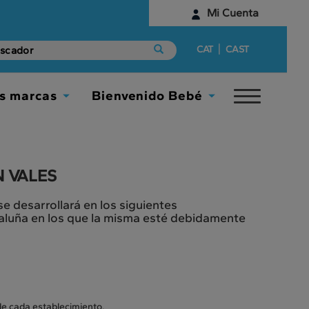
Mi Cuenta
Identifícate
|
CAT
CAST
¿Aún no tienes una cuenta digital?
s marcas
Bienvenido Bebé
Toggle
Empieza aquí
Toggle
Toggle
navigat
Dropdown
Dropdown
 VALES
 desarrollará en los siguientes
taluña en los que la misma esté debidamente
 de cada establecimiento.