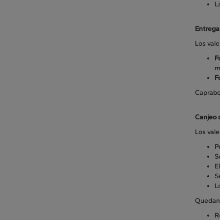
L
Entrega
Los vale
F
m
F
Caprabo 
Canjeo 
Los val
P
S
E
S
L
Quedan 
R