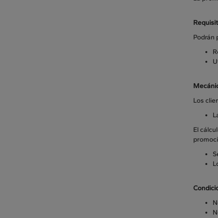
Requisit
Podrán p
R
U
Mecánic
Los clie
L
El cálcu
promoci
S
L
Condici
N
N