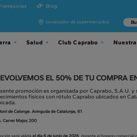
Franquicias
Blog
Localizador de supermercados
erra
Salud
Club Caprabo
Nuestra
Toggle
Toggle
Toggle
Dropdown
Dropdown
Dropdown
DEVOLVEMOS EL 50% DE TU COMPRA EN
sente promoción es organizada por Caprabo, S.A.U. y se
ecimientos físicos con rótulo Caprabo ubicados en Ca
icada.
toni de Calonge. Avinguda de Catalunya, 61
a. Carrer Major, 200
oción será válida
el día 6 de junio de 2026
, durante el horario comercial