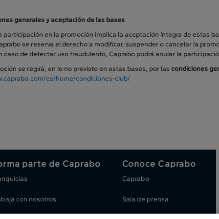
ones generales y aceptación de las bases
a participación en la promoción implica la aceptación íntegra de estas ba
aprabo se reserva el derecho a modificar, suspender o cancelar la promo
n caso de detectar uso fraudulento, Caprabo podrá anular la participación
ción se regirá, en lo no previsto en estas bases, por las
condiciones ge
.caprabo.com/es/home/condiciones-club/
orma parte de Caprabo
Conoce Caprabo
anquicias
Caprabo
abaja con nosotros
Sala de prensa