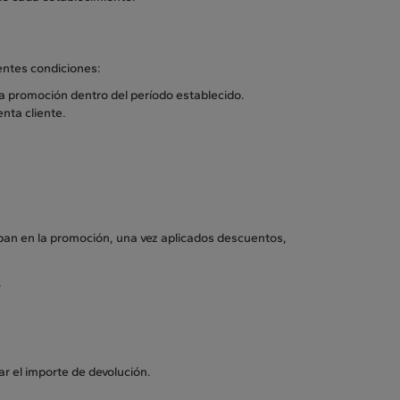
entes condiciones:
la promoción dentro del período establecido.
nta cliente.
cipan en la promoción, una vez aplicados descuentos,
.
r el importe de devolución.