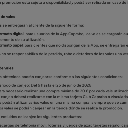
a promoción está sujeta a disponibilidad y podrá ser retirada en caso de
 de vales
s se entregarán al cliente de la siguiente forma:
ormato digital
: para usuarios de la App Caprabo, los vales se cargarán 
omento de su utilización.
ormato papel
: para clientes que no dispongan de la App, se entregarán e
no se responsabiliza de la pérdida, robo o deterioro de los vales una vez
de vales
es obtenidos podrán canjearse conforme a las siguientes condiciones:
eriodo de canjeo: Del 6 hasta el 25 de junio de 2026.
erá necesario realizar una compra mínima de 20 € por cada vale utilizad
l canjeo deberá realizarse con la misma tarjeta Club Caprabo o vinculada
e podrán utilizar varios vales en una misma compra, siempre que se cum
os vales se podrán canjear en la tienda dónde se realice la promoción.
excluidos del canjeo los siguientes productos:
ecargas de telefonía móvil, loterías y juegos de azar, tarjetas regalo, ca