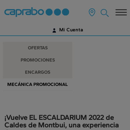
Promociones
Ir
al
Tog
y
contenido
principal
nav
descuentos
de
Mi Cuenta
la
en
página
IDENTIFÍCATE
nuestros
OFERTAS
supermercados
¿AÚN NO TIENES UNA CUENTA DIGITAL?
PROMOCIONES
EMPIEZA AQUÍ
ENCARGOS
MECÁNICA PROMOCIONAL
¡Vuelve EL ESCALDARIUM 2022 de
Caldes de Montbui, una experiencia