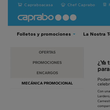
Promociones
Ir
Capraboacasa
Chef Caprabo
al
y
contenido
principal
descuentos
de
la
en
página
Folletos y promociones
La Nostra T
Toggle
nuestros
Dropdown
supermercados
OFERTAS
¿Ya 
PROMOCIONES
para
ENCARGOS
Podemo
MECÁNICA PROMOCIONAL
celebr
Con una
Lardero,
Carnest
comparsa