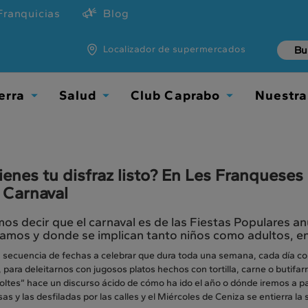
Franquicias
Blog
Localizador de supermercados
erra
Salud
Club Caprabo
Nuestra
Toggle
Toggle
Toggle
Dropdown
Dropdown
Dropdown
tienes tu disfraz listo? En Les Franqueses
 Carnaval
s decir que el carnaval es de las Fiestas Populares a
amos y donde se implican tanto niños como adultos, en
 secuencia de fechas a celebrar que dura toda una semana, cada día con
 para deleitarnos con jugosos platos hechos con tortilla, carne o butifar
oltes” hace un discurso ácido de cómo ha ido el año o dónde iremos a pa
s y las desfiladas por las calles y el Miércoles de Ceniza se entierra la 