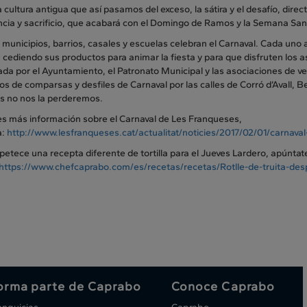
la cultura antigua que así pasamos del exceso, la sátira y el desafío, dir
ncia y sacrificio, que acabará con el Domingo de Ramos y la Semana San
municipios, barrios, casales y escuelas celebran el Carnaval. Cada uno
, cediendo sus productos para animar la fiesta y para que disfruten los 
da por el Ayuntamiento, el Patronato Municipal y las asociaciones de ve
s de comparsas y desfiles de Carnaval por las calles de Corró d’Avall, B
s no nos la perderemos.
res más información sobre el Carnaval de Les Franqueses,
a:
http://www.lesfranqueses.cat/actualitat/noticies/2017/02/01/carnava
apetece una recepta diferente de tortilla para el Jueves Lardero, apúntat
https://www.chefcaprabo.com/es/recetas/recetas/Rotlle-de-truita-de
orma parte de Caprabo
Conoce Caprabo