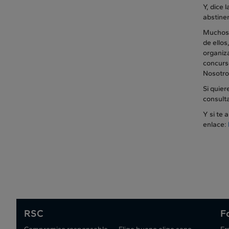
Y, dice 
abstine
Muchos 
de ellos
organiza
concurso
Nosotro
Si quie
consult
Y si te 
enlace:
RSC
F