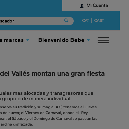
Mi Cuenta
Identifícate
|
CAT
CAST
¿Aún no tienes una cuenta digital?
s marcas
Bienvenido Bebé
Toggle
Empieza aquí
Toggle
Toggle
navigat
Dropdown
Dropdown
 del Vallés montan una gran fiesta
nuales más alocadas y transgresoras que
 grupo o de manera individual.
serva su tradición y su magia. Así, tenemos el Jueves
ra de huevo; el Viernes de Carnaval, donde el “Rey
rar; el Sábado y el Domingo de Carnaval se pasean las
sardina disfrazada.