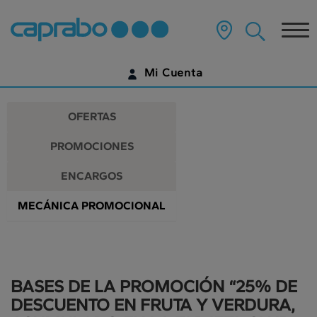
Promociones
Ir
al
Tog
y
contenido
principal
nav
descuentos
de
Mi Cuenta
la
en
página
IDENTIFÍCATE
nuestros
OFERTAS
supermercados
¿AÚN NO TIENES UNA CUENTA DIGITAL?
PROMOCIONES
EMPIEZA AQUÍ
ENCARGOS
MECÁNICA PROMOCIONAL
BASES DE LA PROMOCIÓN “25% DE
DESCUENTO EN FRUTA Y VERDURA,