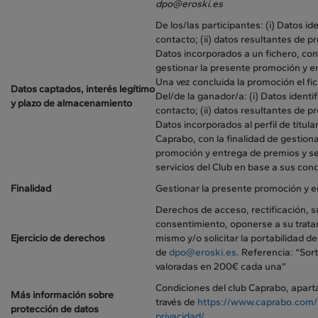
dpo@eroski.es
De los/las participantes: (i) Datos ide
contacto; (ii) datos resultantes de p
Datos incorporados a un fichero, con 
gestionar la presente promoción y e
Una vez concluida la promoción el fi
Datos captados, interés legítimo
Del/de la ganador/a: (i) Datos identi
y plazo de almacenamiento
contacto; (ii) datos resultantes de p
Datos incorporados al perfil de titular
Caprabo, con la finalidad de gestion
promoción y entrega de premios y se
servicios del Club en base a sus con
Finalidad
Gestionar la presente promoción y e
Derechos de acceso, rectificación, s
consentimiento, oponerse a su tratam
Ejercicio de derechos
mismo y/o solicitar la portabilidad de
de
dpo@eroski.es
. Referencia: “Sor
valoradas en 200€ cada una”
Condiciones del club Caprabo, apart
Más información sobre
través de
https://www.caprabo.com/
protección de datos
privacidad/