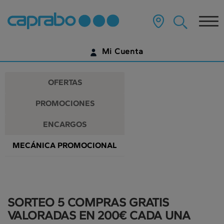
Promociones
Ir
al
Tog
y
contenido
principal
nav
descuentos
de
Mi Cuenta
la
en
página
IDENTIFÍCATE
nuestros
OFERTAS
supermercados
¿AÚN NO TIENES UNA CUENTA DIGITAL?
PROMOCIONES
EMPIEZA AQUÍ
ENCARGOS
MECÁNICA PROMOCIONAL
SORTEO 5 COMPRAS GRATIS
VALORADAS EN 200€ CADA UNA