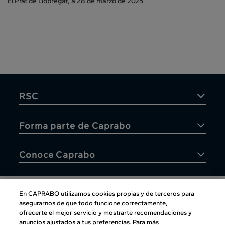
El Prat de Llobregat, a 28 de marzo de 2025.
RSC
Forma parte de Caprabo
Conoce Caprabo
En CAPRABO utilizamos cookies propias y de terceros para
asegurarnos de que todo funcione correctamente,
Atención al cliente
ofrecerte el mejor servicio y mostrarte recomendaciones y
anuncios ajustados a tus preferencias. Para más