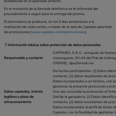
establecido en el apartado anterior.
En el momento de la llamada telefónica se le informará del
procedimiento a seguir para la entrega del premio.
El premiado/a se publicará, en los 5 días posteriores a la
realización de cada sorteo, a través de la web de Caprabo apartado
de promociones (
www.caprabo.com/promociones
).
7.
Información básica sobre protección de datos personales
CAPRABO, S.A.U., avinguda de l’estany
Responsable y contacto
messeguera, 40-44 del Prat de Llobreg
(08908),
dpo@eroski.es
De los/las participantes: (i) Datos ident
contacto; (ii) datos resultantes de pro
Datos incorporados a un fichero, con la
gestionar la presente promoción y ent
Datos captados, interés
Una vez concluida la promoción el fiche
legítimo y plazo de
Del/de la ganador/a: (i) Datos identific
almacenamiento
contacto; (ii) datos resultantes de pro
Datos incorporados al perfil de titular d
Caprabo, con la finalidad de gestionar 