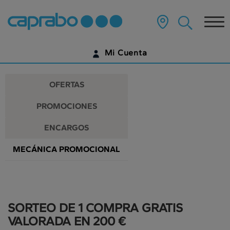
Promociones
Ir
al
Tog
y
contenido
principal
nav
descuentos
de
Mi Cuenta
la
en
página
IDENTIFÍCATE
nuestros
OFERTAS
supermercados
¿AÚN NO TIENES UNA CUENTA DIGITAL?
PROMOCIONES
EMPIEZA AQUÍ
ENCARGOS
MECÁNICA PROMOCIONAL
SORTEO DE 1 COMPRA GRATIS
VALORADA EN 200 €