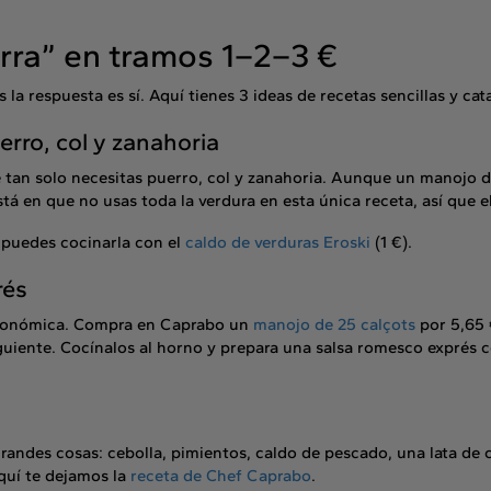
erra” en tramos 1–2–3 €
 la respuesta es sí. Aquí tienes 3 ideas de recetas sencillas y ca
rro, col y zanahoria
tan solo necesitas puerro, col y zanahoria. Aunque un manojo de 
tá en que no usas toda la verdura en esta única receta, así que el
, puedes cocinarla con el
caldo de verduras Eroski
(1 €).
rés
 económica. Compra en Caprabo un
manojo de 25 calçots
por 5,65 
siguiente. Cocínalos al horno y prepara una salsa romesco exprés
randes cosas: cebolla, pimientos, caldo de pescado, una lata de c
quí te dejamos la
receta de Chef Caprabo
.