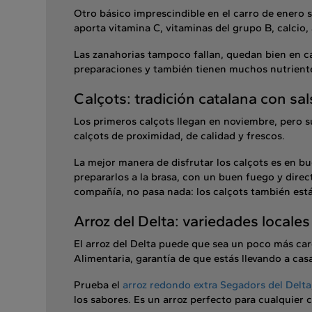
Otro básico imprescindible en el carro de enero so
aporta vitamina C, vitaminas del grupo B, calcio,
Las zanahorias tampoco fallan, quedan bien en ca
preparaciones y también tienen muchos nutrientes
Calçots: tradición catalana con sa
Los primeros calçots llegan en noviembre, pero 
calçots de proximidad, de calidad y frescos.
La mejor manera de disfrutar los calçots es en b
prepararlos a la brasa, con un buen fuego y direc
compañía, no pasa nada: los calçots también están
Arroz del Delta: variedades locales
El arroz del Delta puede que sea un poco más ca
Alimentaria, garantía de que estás llevando a ca
Prueba el
arroz redondo extra Segadors del Delta
los sabores. Es un arroz perfecto para cualquier