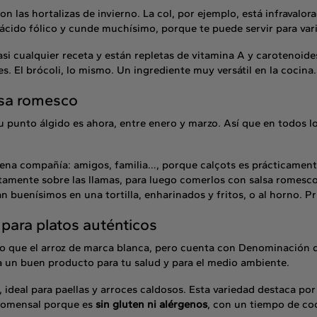
n las hortalizas de invierno. La col, por ejemplo, está infravalor
 ácido fólico y cunde muchísimo, porque te puede servir para var
si cualquier receta y están repletas de vitamina A y carotenoide
. El brócoli, lo mismo. Un ingrediente muy versátil en la cocina.
lsa romesco
su punto álgido es ahora, entre enero y marzo. Así que en todos
uena compañía: amigos, familia…, porque calçots es prácticament
tamente sobre las llamas, para luego comerlos con salsa romesco.
 buenísimos en una tortilla, enharinados y fritos, o al horno. P
 para platos auténticos
ro que el arroz de marca blanca, pero cuenta con Denominación d
sa un buen producto para tu salud y para el medio ambiente.
, ideal para paellas y arroces caldosos. Esta variedad destaca po
 comensal porque es
sin gluten ni alérgenos
, con un tiempo de co