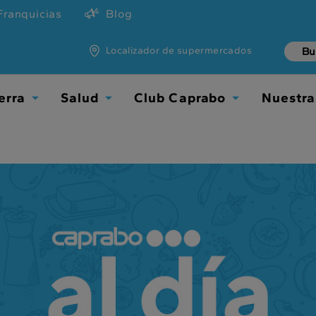
Franquicias
Blog
Localizador de supermercados
erra
Salud
Club Caprabo
Nuestra
TOGGLE
TOGGLE
TOGGLE
DROPDOWN
DROPDOWN
DROPDOWN