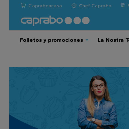
???
Capraboacasa
Chef Caprabo
label.access.jump.content???
Folletos y promociones
La Nostra T
TOGGLE
DROPDOWN