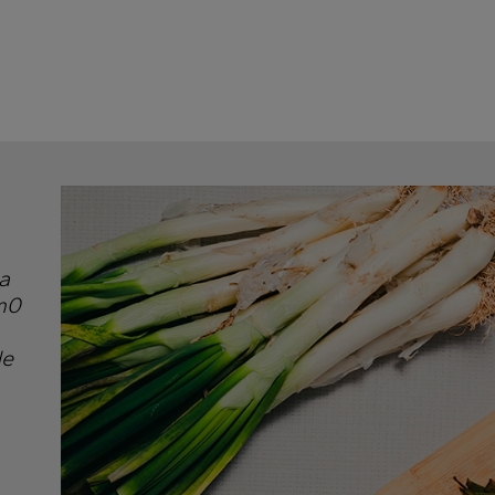
a
km0
de