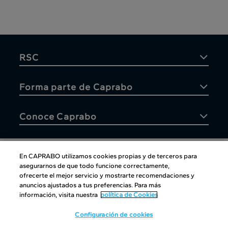
RSC
Forma parte de Caprabo
Conoce Caprabo
En CAPRABO utilizamos cookies propias y de terceros para
asegurarnos de que todo funcione correctamente,
Atención al cliente
ofrecerte el mejor servicio y mostrarte recomendaciones y
anuncios ajustados a tus preferencias. Para más
información, visita nuestra
política de Cookies
Configuración de cookies