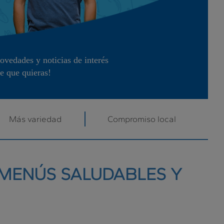
vedades y noticias de interés
e que quieras!
Más variedad
Compromiso local
 MENÚS SALUDABLES Y