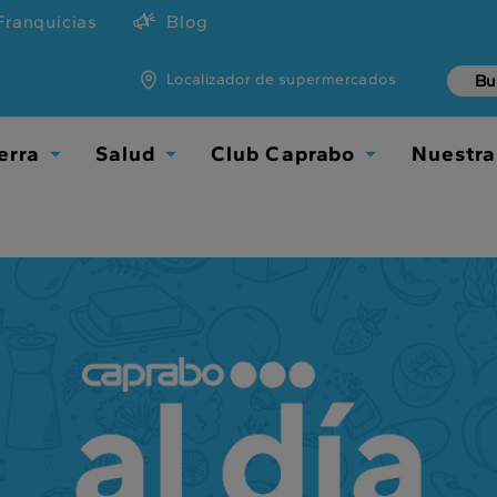
Franquicias
Blog
Localizador de supermercados
erra
Salud
Club Caprabo
Nuestra
TOGGLE
TOGGLE
TOGGLE
DROPDOWN
DROPDOWN
DROPDOWN