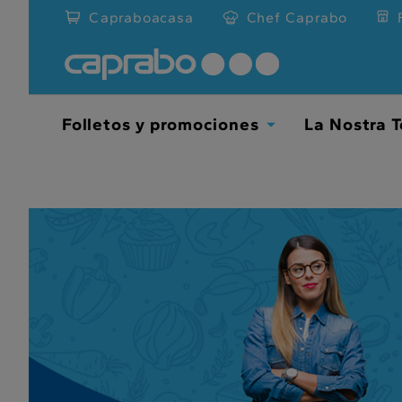
???
Capraboacasa
Chef Caprabo
label.access.jump.content???
Folletos y promociones
La Nostra T
TOGGLE
DROPDOWN