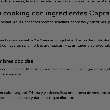
antos táperes, lo mejor es etiquetar cada uno con la fecha. Así
ch cooking con ingredientes Capr
ocinar. Aquí tienes tres recetas sencillas, sabrosas y nutritivas, 
en la nevera y entre 2 y 3 meses congeladas. Las verduras ideales 
 C con aceite, sal y hierbas aromáticas. Haz un táper y aprovécha
umbres cocidas
o con especias. Mientras, en una olla a parte, cuece garbanzos y 
una ensalada.
en caldo vegetal. Tritura y ya tienes lista una crema de verduras
con leche de coco
y darle un toque distinto.