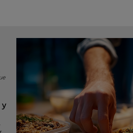
.
ue
 y
r
r