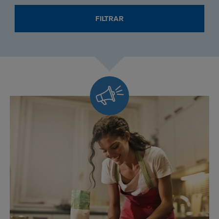
DESDE
HASTA
LA
LA
FILTRAR
QUE
QUE
BUSCAR
BUSCAR
RECURSOS.
RECURSOS.
FORMATO:
FORMATO:
DD/MM/YYYY
DD/MM/YYYY
Siempre
al
día