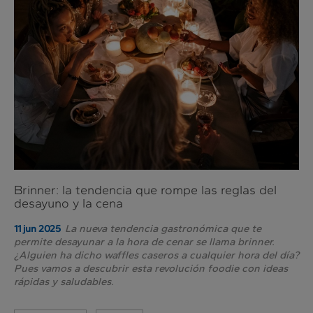
al
día
Brinner: la tendencia que rompe las reglas del
desayuno y la cena
La nueva tendencia gastronómica que te
11 jun 2025
permite desayunar a la hora de cenar se llama brinner.
¿Alguien ha dicho waffles caseros a cualquier hora del día?
Pues vamos a descubrir esta revolución foodie con ideas
rápidas y saludables.