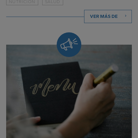
NUTRICION
SALUD
VER MÁS DE
Siempre
al
día