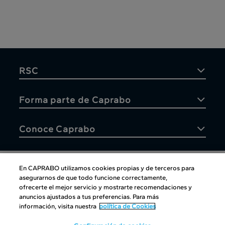
RSC
Forma parte de Caprabo
Conoce Caprabo
En CAPRABO utilizamos cookies propias y de terceros para
asegurarnos de que todo funcione correctamente,
Atención al cliente
ofrecerte el mejor servicio y mostrarte recomendaciones y
anuncios ajustados a tus preferencias. Para más
información, visita nuestra
política de Cookies