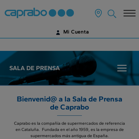
???
label.access.jump.content???
Tog
nav
Mi Cuenta
IDENTIFÍCATE
¿AÚN NO TIENES UNA CUENTA DIGITAL?
SALA DE PRENSA
???
EMPIEZA AQUÍ
key.sala
Bienvenid@ a la Sala de Prensa
de Caprabo
Caprabo es la compañía de supermercados de referencia
en Cataluña. Fundada en el año 1959, es la empresa de
supermercados más antigua de España.