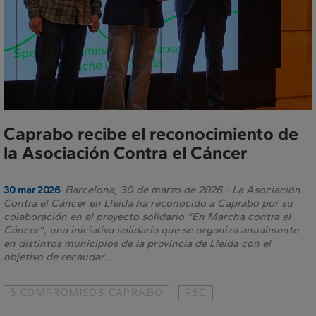
Caprabo recibe el reconocimiento de
la Asociación Contra el Cáncer
Barcelona, 30 de marzo de 2026.- La Asociación
30 mar 2026
Contra el Cáncer en Lleida ha reconocido a Caprabo por su
colaboración en el proyecto solidario “En Marcha contra el
Cáncer”, una iniciativa solidaria que se organiza anualmente
en distintos municipios de la provincia de Lleida con el
objetivo de recaudar...
5 COMPROMISOS CAPRABO
RSC