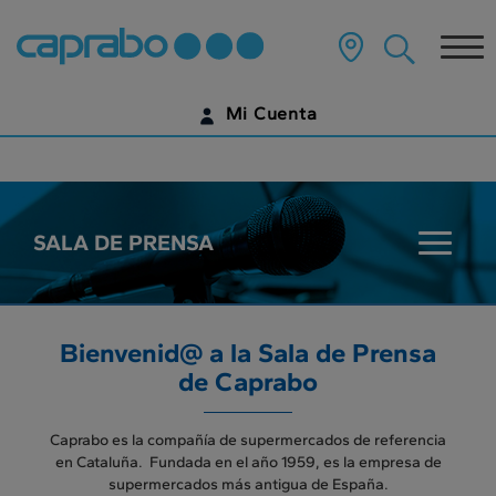
???
label.access.jump.content???
Tog
nav
Mi Cuenta
IDENTIFÍCATE
¿AÚN NO TIENES UNA CUENTA DIGITAL?
SALA DE PRENSA
???
EMPIEZA AQUÍ
key.sala
Bienvenid@ a la Sala de Prensa
de Caprabo
Caprabo es la compañía de supermercados de referencia
en Cataluña. Fundada en el año 1959, es la empresa de
supermercados más antigua de España.