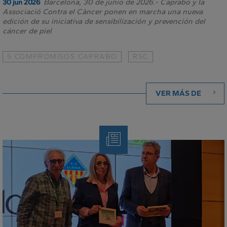
Barcelona, 30 de junio de 2026.- Caprabo y la
30 jun 2026
Associació Contra el Càncer ponen en marcha una nueva
edición de su iniciativa de sensibilización y prevención del
cáncer de piel
5 COMPROMISOS CAPRABO
RSC
VER MÁS DE
Nota
de
Prensa