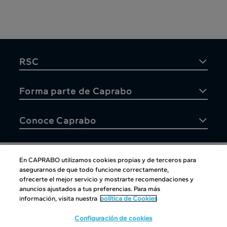
RSC
Forma parte de Caprabo
Conoce Caprabo
En CAPRABO utilizamos cookies propias y de terceros para
asegurarnos de que todo funcione correctamente,
Atención al cliente
ofrecerte el mejor servicio y mostrarte recomendaciones y
anuncios ajustados a tus preferencias. Para más
información, visita nuestra
política de Cookies
Configuración de cookies