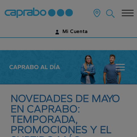
???
label.access.jump.content???
Tog
nav
Mi Cuenta
IDENTIFÍCATE
¿AÚN NO TIENES UNA CUENTA DIGITAL?
CAPRABO AL DÍA
???
EMPIEZA AQUÍ
key.sala
NOVEDADES DE MAYO
EN CAPRABO:
TEMPORADA,
PROMOCIONES Y EL